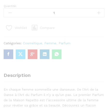
Quantité:
Repetto
eau
floral
80
Compare
Wishlist
ml
edt
testeur
Catégories:
Cosmétique
,
Femme
,
Parfum
quantité
Description
En chaque femme sommeille une danseuse. De l’Art de la
Danse à l’Art du Parfum il n’y a qu’un pas. Le premier Parfum
de la Maison Repetto est l’accessoire ultime de la femme
pour révéler sa grâce et sa beauté. Découvrez un flacon