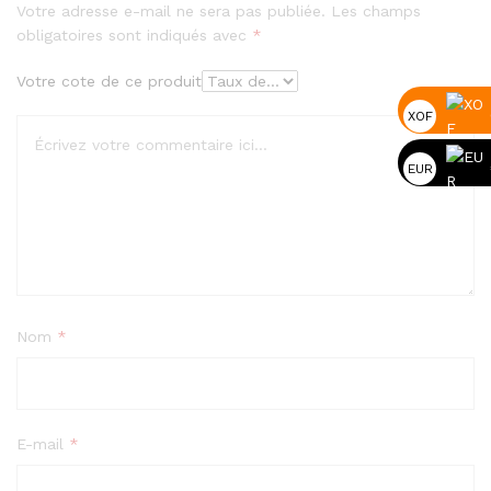
sur
Votre adresse e-mail ne sera pas publiée.
Les champs
notation
obligatoires sont indiqués avec
*
client
Votre cote de ce produit
XOF
EUR
Nom
*
E-mail
*