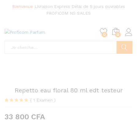
Bienvenue
Livraison Express
Délai de 5 jours ouvrables
PROFICOM NS SALES
0
0
Chercher
Repetto eau floral 80 ml edt testeur
(
1
Examen
)
Noté
1
5.00
sur 5 basé
33 800
CFA
sur
notation
client