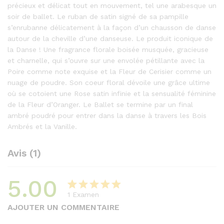
précieux et délicat tout en mouvement, tel une arabesque un
soir de ballet. Le ruban de satin signé de sa pampille
s’enrubanne délicatement à la façon d’un chausson de danse
autour de la cheville d’une danseuse. Le produit iconique de
la Danse ! Une fragrance florale boisée musquée, gracieuse
et charnelle, qui s’ouvre sur une envolée pétillante avec la
Poire comme note exquise et la Fleur de Cerisier comme un
nuage de poudre. Son coeur floral dévoile une grâce ultime
où se cotoient une Rose satin infinie et la sensualité féminine
de la Fleur d’Oranger. Le Ballet se termine par un final
ambré poudré pour entrer dans la danse à travers les Bois
Ambrés et la Vanille.
Avis (1)
5.00
1
Examen
Noté
1
5.00
AJOUTER UN COMMENTAIRE
sur 5 basé