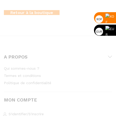
Retour à la boutique
XOF
EUR
A PROPOS
Qui sommes-nous ?
Termes et conditions
Politique de confidentialité
MON COMPTE
S'identifier
/
S'inscrire