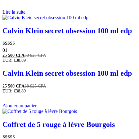
Lire la suite
Calvin Klein secret obsession 100 ml edp
Note
01
5.00
25 500
CFA
38 925
CFA
sur 5
EUR
:
€38.89
Calvin Klein secret obsession 100 ml edp
25 500
CFA
38 925
CFA
EUR
:
€38.89
Ajouter au panier
Coffret de 5 rouge à lèvre Bourgois