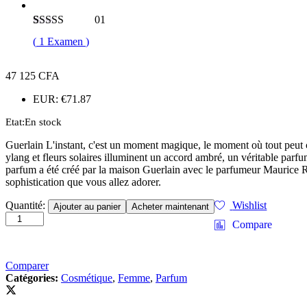
01
Noté
1
5.00
sur
(
1
Examen
)
5 basé sur
notation
client
47 125
CFA
EUR
:
€71.87
Etat:
En stock
Guerlain L'instant, c'est un moment magique, le moment où tout peut 
ylang et fleurs solaires illuminent un accord ambré, un véritable pa
parfum a été créé par la maison Guerlain avec le parfumeur Maurice Rou
sophistication que vous allez adorer.
Guerlain
Quantité:
Wishlist
Ajouter au panier
Acheter maintenant
l’instant
Compare
100
ml
edp
Comparer
testeur
Catégories:
Cosmétique
,
Femme
,
Parfum
quantité