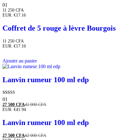
Note
01
5.00
11 250
CFA
sur 5
EUR
:
€17.16
Coffret de 5 rouge à lèvre Bourgois
11 250
CFA
EUR
:
€17.16
Ajouter au panier
Lanvin rumeur 100 ml edp
Note
01
5.00
27 500
CFA
42 000
CFA
sur 5
EUR
:
€41.94
Lanvin rumeur 100 ml edp
27 500
CFA
42 000
CFA