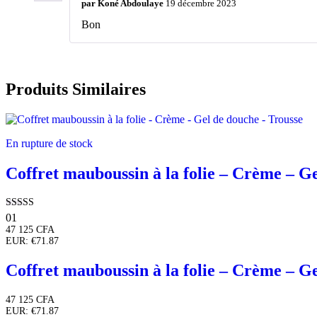
par
Koné Abdoulaye
19 décembre 2023
Bon
Produits Similaires
En rupture de stock
Coffret mauboussin à la folie – Crème – G
Note
01
5.00
47 125
CFA
sur 5
EUR
:
€71.87
Coffret mauboussin à la folie – Crème – G
47 125
CFA
EUR
:
€71.87