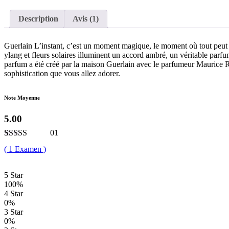
Description
Avis (1)
Guerlain L’instant, c’est un moment magique, le moment où tout peut 
ylang et fleurs solaires illuminent un accord ambré, un véritable pa
parfum a été créé par la maison Guerlain avec le parfumeur Maurice Rou
sophistication que vous allez adorer.
Note Moyenne
5.00
01
Noté
1
5.00
sur
(
1
Examen
)
5 basé sur
notation
client
5 Star
100%
4 Star
0%
3 Star
0%