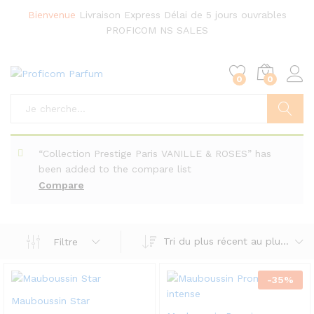
Bienvenue
Livraison Express
Délai de 5 jours ouvrables
PROFICOM NS SALES
0
0
Chercher
“Collection Prestige Paris VANILLE & ROSES” has
been added to the compare list
Compare
Tri du plus récent au plus ancien
Filtre
-
35
%
Mauboussin Star