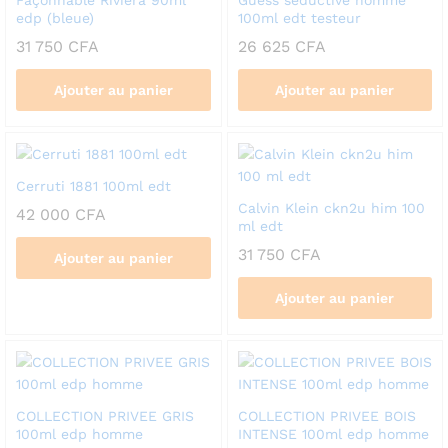
Façonnable Riviera 90ml
Guess seductive homme
edp (bleue)
100ml edt testeur
31 750
CFA
26 625
CFA
Ajouter au panier
Ajouter au panier
Cerruti 1881 100ml edt
Calvin Klein ckn2u him 100
42 000
CFA
ml edt
31 750
CFA
Ajouter au panier
Ajouter au panier
COLLECTION PRIVEE GRIS
COLLECTION PRIVEE BOIS
100ml edp homme
INTENSE 100ml edp homme