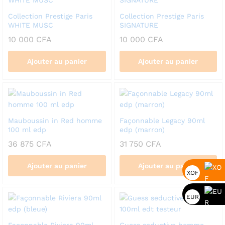
Collection Prestige Paris
Collection Prestige Paris
WHITE MUSC
SIGNATURE
10 000
CFA
10 000
CFA
Ajouter au panier
Ajouter au panier
Mauboussin in Red homme
Façonnable Legacy 90ml
100 ml edp
edp (marron)
36 875
CFA
31 750
CFA
Ajouter au panier
Ajouter au panier
XOF
EUR