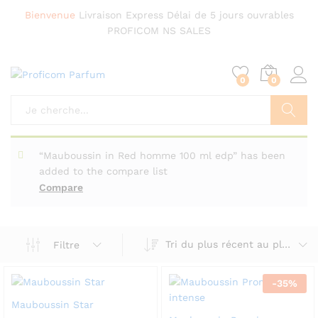
Bienvenue
Livraison Express
Délai de 5 jours ouvrables
PROFICOM NS SALES
0
0
Chercher
“Mauboussin in Red homme 100 ml edp” has been
added to the compare list
Compare
Tri du plus récent au plus ancien
Filtre
-
35
%
Mauboussin Star